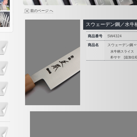
前のページ へ
スウェーデン鋼／水牛
商品番号
SW4324
商品名
スウェーデン鋼 <
水牛柄スライス 2
朴サヤ [追加仕様