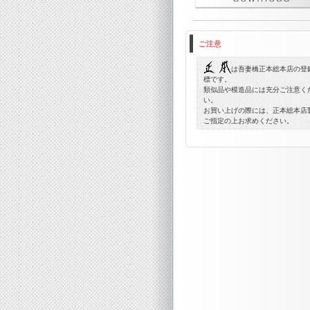
ご注意
は吾妻橋正本総本店の登
標です。
類似品や模造品には充分ご注意く
い。
お買い上げの際には、正本総本店
ご指定の上
お求めください。