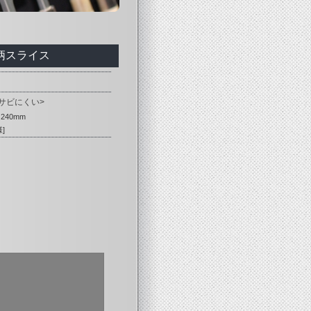
柄スライス
サビにくい>
40mm
]