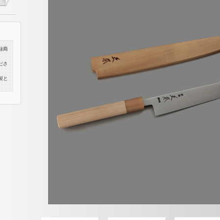
録商
ださ
製と